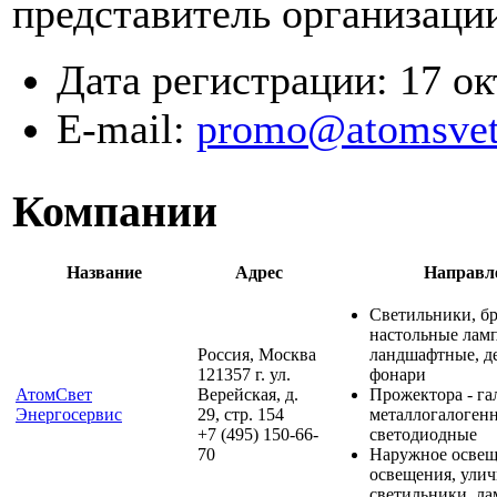
представитель организаци
Дата регистрации:
17 ок
E-mail:
promo@atomsvet
Компании
Название
Адрес
Направл
Светильники, бр
настольные лам
Россия, Москва
ландшафтные, д
121357 г. ул.
фонари
АтомСвет
Верейская, д.
Прожектора - га
Энергосервис
29, стр. 154
металлогалоген
+7 (495) 150-66-
светодиодные
70
Наружное освещ
освещения, ули
светильники, ла