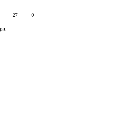
27
0
рн,