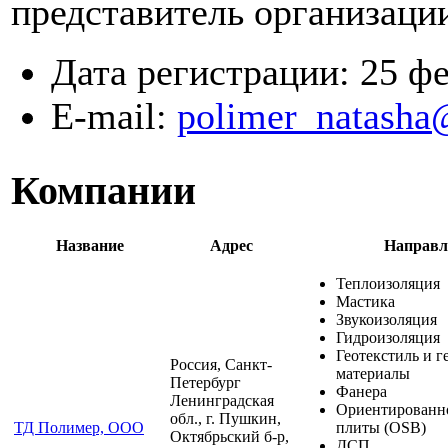
представитель организаци
Дата регистрации:
25 ф
E-mail:
polimer_natasha
Компании
Название
Адрес
Направл
Теплоизоляция
Мастика
Звукоизоляция
Гидроизоляция
Геотекстиль и г
Россия, Санкт-
материалы
Петербург
Фанера
Ленинградская
Ориентированн
обл., г. Пушкин,
ТД Полимер, ООО
плиты (OSB)
Октябрьский б-р,
ДСП