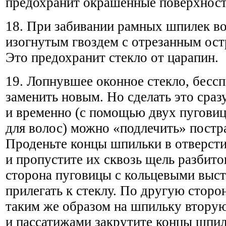
предохранит окрашенные поверхност
18. При забивании рамных шпилек в
изогнутым гвоздем с отрезанным ос
Это предохранит стекло от царапин.
19. Лопнувшее оконное стекло, бесс
заменить новым. Но сделать это сразу
и временно (с помощью двух пугови
для волос) можно «подлечить» постр
Проденьте концы шпильки в отверст
и пропустите их сквозь щель разбито
сторона пуговицы с кольцевыми выс
прилегать к стеклу. По другую сторо
таким же образом на шпильку втору
и пассатижами закрутите концы шпи