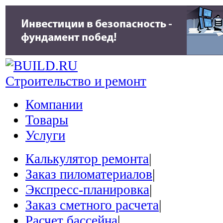
Строительство и ремонт
Компании
Товары
Услуги
Калькулятор ремонта
|
Заказ пиломатериалов
|
Экспресс-планировка
|
Заказ сметного расчета
|
Расчет бассейна
|