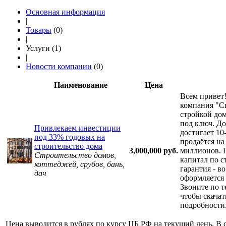
Основная информация
|
Товары
(0)
|
Услуги (1)
|
Новости компании
(0)
Наименование
Цена
Всем привет
компания "С
стройкой до
под ключ. До
Привлекаем инвестиции
достигает 1
под 33% годовых на
продаётся на
строительство дома
3,000,000 руб.
миллионов. 
Строительство домов,
капитал по с
коттеджей, срубов, бань,
гарантия - в
дач
оформляется 
Звоните по т
чтобы скачат
подробности
Цена выводится в рублях по курсу ЦБ РФ на текущий день. В 