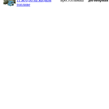
ТГЖ-0,06 на жидком
Брестсельмаш
договорная
топливе