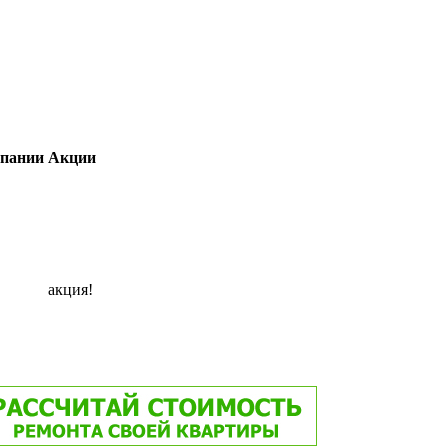
пании
Акции
акция!