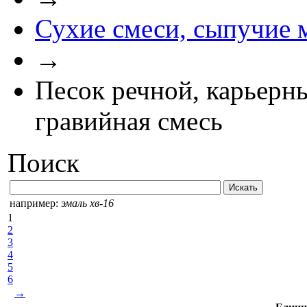
Сухие смеси, сыпучие 
→
Песок речной, карьерны
гравийная смесь
Поиск
например:
эмаль хв-16
1
2
3
4
5
6
→