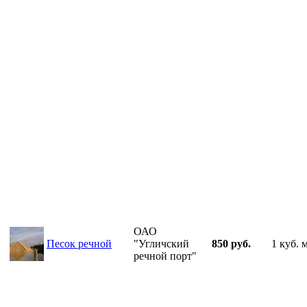
ОАО
Песок речной
"Угличский
850 руб.
1 куб. 
речной порт"