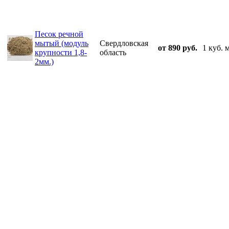
Песок речной
мытый (модуль
Свердловская
от 890 руб.
1 куб. 
крупности 1,8-
область
2мм.)