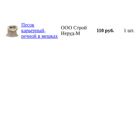
Песок
ООО Строй
карьерный,
110 руб.
1 шт.
Неруд-М
речной в мешках