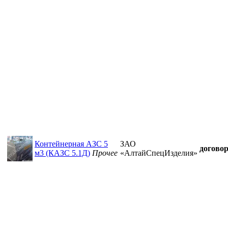
Контейнерная АЗС 5
ЗАО
догово
м3 (КАЗС 5.1Д)
Прочее
«АлтайСпецИзделия»