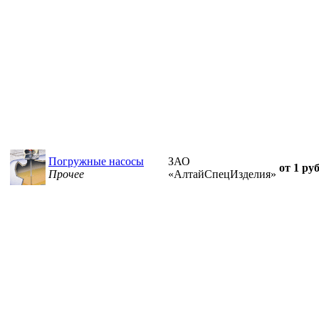
Погружные насосы
ЗАО
от 1 руб
Прочее
«АлтайСпецИзделия»