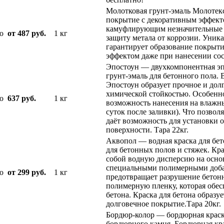
Молотковая грунт-эмаль Молотекс
покрытие с декоративным эффект
камуфлирующим незначительные
о
от 487 руб.
1 кг
защиту метала от коррозии. Уника
гарантирует образование покрыт
эффектом даже при нанесении сос
Эпостоун — двухкомпонентная эп
грунт-эмаль для бетонного пола.
Эпостоун образует прочное и до
химической стойкостью. Особенно
о
637 руб.
1 кг
возможность нанесения на влажн
суток после заливки). Что позволя
даёт возможность для установки 
поверхности. Тара 22кг.
Аквопол — водная краска для бет
для бетонных полов и стяжек. Кра
собой водную дисперсию на осно
специальными полимерными доба
о
от 299 руб.
1 кг
предотвращает разрушение бетонн
полимерную пленку, которая обе
бетона. Краска для бетона образу
долговечное покрытие.Тара 20кг.
Бордюр-колор — бордюрная краска
бордюрного камня. Бордюрная кра