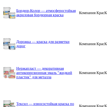
Бордюр-Колор — атмосферостойкая
Компания КрасК
акриловая бордюрная краска
Дорожка — краска для разметки
Компания КрасК
дорог
Нержапласт — декоративная
антикоррозионная эмаль "жидкий
Компания КрасК
пластик" для металла
Тексил — износостойкая краска по
Компания КрасК