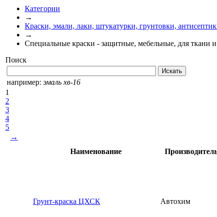
Категории
→
Краски, эмали, лаки, штукатурки, грунтовки, антисепти
→
Специальные краски - защитные, мебельные, для ткани и
Поиск
например:
эмаль хв-16
1
2
3
4
5
→
Наименование
Производител
Грунт-краска ЦХСК
Автохим