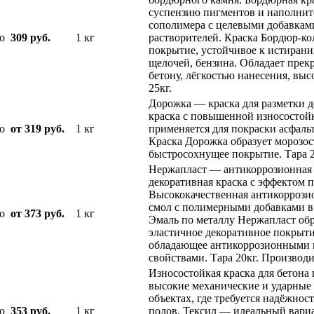
суспензию пигментов и наполните
сополимера с целевыми добавкам
о
309 руб.
1 кг
растворителей. Краска Бордюр-ко
покрытие, устойчивое к истирани
щелочей, бензина. Обладает прекр
бетону, лёгкостью нанесения, вы
25кг.
Дорожка — краска для разметки д
краска с повышенной износостой
о
от 319 руб.
1 кг
применяется для покраски асфальт
Краска Дорожка образует морозос
быстросохнущее покрытие. Тара 2
Нержапласт — антикоррозионная э
декоративная краска с эффектом п
Высококачественная антикоррози
смол с полимерными добавками в 
о
от 373 руб.
1 кг
Эмаль по металлу Нержапласт обр
эластичное декоративное покрыти
обладающее антикоррозионными
свойствами. Тара 20кг. Производ
Износостойкая краска для бетона
высокие механические и ударные 
объектах, где требуется надёжнос
о
353 руб.
1 кг
полов. Тексил — идеальный вари