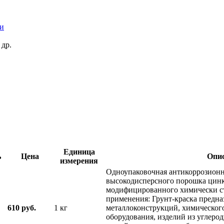
ки
 др.
Единица
ь
Цена
Опи
измерения
Одноупаковочная антикоррозионна
высокодисперсного порошка цин
модифицированного химически ст
применения: Грунт-краска предна
610 руб.
1 кг
металлоконструкций, химического
оборудования, изделий из углеро