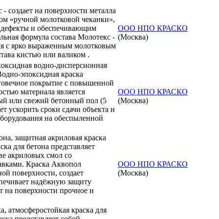
 - создает на поверхности металла
ом «ручной молотковой чеканки»,
 дефекты и обеспечивающим
ООО НПО КРАСКО
льная формула состава Молотекс -
(Москва)
ия с ярко выраженным молотковым
тава кистью или валиком .
оксидная водно-дисперсионная
 Водно-эпоксидная краска
лговечное покрытие с повышенной
стью материала является
ООО НПО КРАСКО
ый или свежий бетонный пол (5
(Москва)
ет ускорить сроки сдачи объекта и
оборудования на обеспыленной
она, защитная акриловая краска
ска для бетона представляет
ве акриловых смол со
вками. Краска Аквопол
ООО НПО КРАСКО
ой поверхности, создает
(Москва)
спечивает надёжную защиту
ет на поверхности прочное и
, атмосферостойкая краска для
ска представляет собой