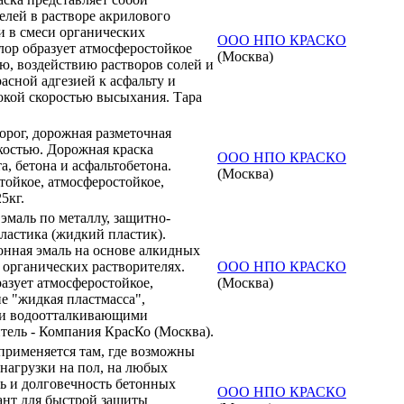
лей в растворе акрилового
и в смеси органических
ООО НПО КРАСКО
лор образует атмосферостойкое
(Москва)
ю, воздействию растворов солей и
асной адгезией к асфальту и
сокой скоростью высыхания. Тара
орог, дорожная разметочная
костью. Дорожная краска
ООО НПО КРАСКО
а, бетона и асфальтобетона.
(Москва)
тойкое, атмосферостойкое,
5кг.
маль по металлу, защитно-
ластика (жидкий пластик).
онная эмаль на основе алкидных
органических растворителях.
ООО НПО КРАСКО
азует атмосферостойкое,
(Москва)
е "жидкая пластмасса",
 и водоотталкивающими
итель - Компания КрасКо (Москва).
 применяется там, где возможны
нагрузки на пол, на любых
ть и долговечность бетонных
ООО НПО КРАСКО
ант для быстрой защиты