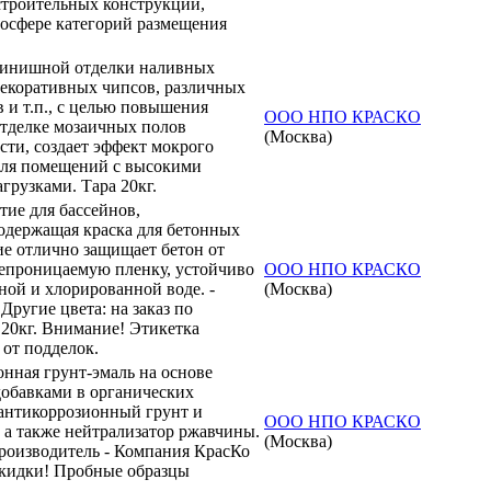
 строительных конструкций,
мосфере категорий размещения
финишной отделки наливных
 декоративных чипсов, различных
 и т.п., с целью повышения
ООО НПО КРАСКО
отделке мозаичных полов
(Москва)
сти, создает эффект мокрого
для помещений с высокими
рузками. Тара 20кг.
ие для бассейнов,
держащая краска для бетонных
ие отлично защищает бетон от
непроницаемую пленку, устойчиво
ООО НПО КРАСКО
ной и хлорированной воде. -
(Москва)
Другие цвета: на заказ по
 20кг. Внимание! Этикетка
от подделок.
нная грунт-эмаль на основе
обавками в органических
 антикоррозионный грунт и
ООО НПО КРАСКО
 а также нейтрализатор ржавчины.
(Москва)
 Производитель - Компания КрасКо
кидки! Пробные образцы