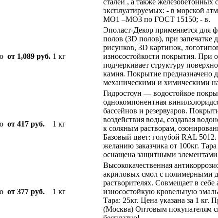
сталей , а также железобетонных
эксплуатируемых: - в морской ат
МО1 –МО3 по ГОСТ 15150; - в.
Эполаст-Декор применяется для 
полов (3D полов), при запечатке
рисунков, 3D картинок, логотипов
о
от 1,089 руб.
1 кг
износостойкости покрытия. При 
подчеркивает структуру поверхно
камня. Покрытие предназначено 
механическими и химическими наг
Гидростоун — водостойкое покрыт
однокомпонентная винилхлоридсо
бассейнов и резервуаров. Покрыт
воздействия воды, создавая водо
о
от 417 руб.
1 кг
к соляным растворам, озонирован
Базовый цвет: голубой RAL 5012. 
желанию заказчика от 100кг. Тара
оснащена защитными элементами­ 
Высококачественная антикоррозио
акриловых смол с полимерными д
растворителях. Совмещает в себе
о
от 377 руб.
1 кг
износостойкую кровельную эмаль
Тара: 25кг. Цена указана за 1 кг.
(Москва) Оптовым покупателям с
бесплатно!