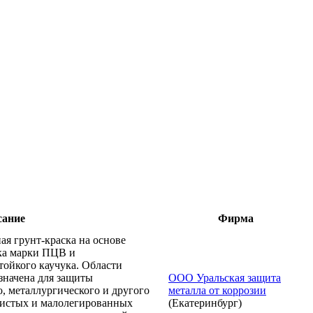
сание
Фирма
я грунт-краска на основе
ка марки ПЦВ и
ойкого каучука. Области
значена для защиты
ООО Уральская защита
, металлургического и другого
металла от коррозии
дистых и малолегированных
(Екатеринбург)